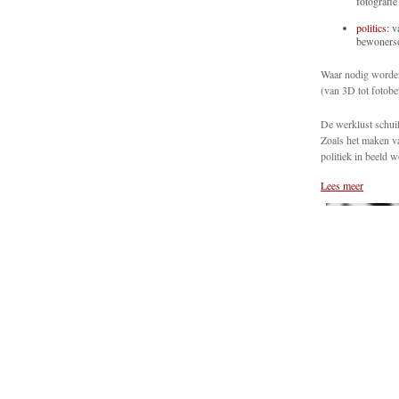
fotografie
politics:
va
bewonersor
Waar nodig worden
(van 3D tot fotobe
De werklust schuil
Zoals het maken va
politiek in beeld w
Lees meer