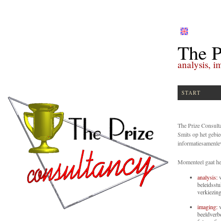
The P
analysis, i
START
The Prize Consulta
Smits op het gebie
informatiesamenle
Momenteel gaat he
analysis:
v
beleidsstu
verkiezing
imaging:
v
beeldverb